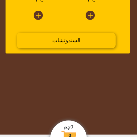
السندوتشات
0
ج.م
0