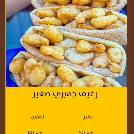
رغيف جمبري صغير
صغير
نصفين
50 ج.م
60 ج.م