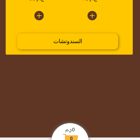
السندوتشات
0
ج.م
0