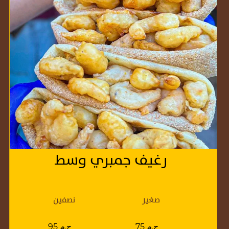
رغيف جمبري وسط
صغير
نصفين
75 ج.م
95 ج.م